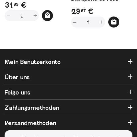
31
€
99
et ses Légumes - 1,45kg
29
€
67
+
−
+
−
Mein Benutzerkonto
Über uns
Folge uns
Zahlungsmethoden
Versandmethoden