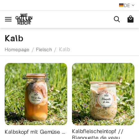
DE
Kalb
Kalb
/
/
Homepage
Fleisch
Kalbfleischeintopf //
Kalbskopf mit Gemüse –
Blanquette de veau
1,45 kg // Tête de Veau