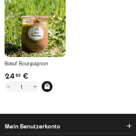
Bœuf Bourguignon
24
€
93
+
−
Mein Benutzerkonto