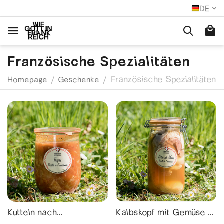
DE
Französische Spezialitäten
Französische Spezialitäten
/
/
Homepage
Geschenke
Kutteln nach
Kalbskopf mit Gemüse –
traditionellem Rezept //
1,45 kg // Tête de Veau