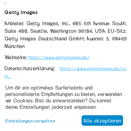
..
Getty Images
Anbieter: Getty Images, Inc., 605 5th Avenue South,
Suite 400, Seattle, Washington 98104, USA EU-Sitz:
Getty Images Deutschland GmbH, Auenstr. 5, 80469
München
Webseite:
https://www.gettyimages.de/
Datenschutzerklärung:
https://www.gettyimages.de/co
m…
Pixabay
Um dir ein optimales Surferlebnis und
personalisierte Empfehlungen zu bieten, verwenden
Anbieter: Pixabay, a Canva Germany GmbH brand,
wir Cookies. Bist du einverstanden? Du kannst
Pappelallee 78/79, 10437 Berlin, Germany
deine Einstellungen jederzeit anpassen.
Webseite:
https://pixabay.com
Alle akzeptieren
Einstellungen verwalten
Datenschutzerklärung:
https://pixabay.com/service/pr...