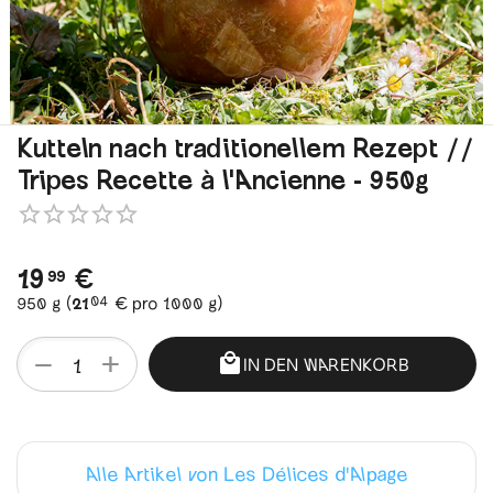
Kutteln nach traditionellem Rezept //
Tripes Recette à l'Ancienne - 950g
19
€
99
04
950 g (
21
€
pro 1000 g)
+
−
IN DEN WARENKORB
Alle Artikel von Les Délices d'Alpage