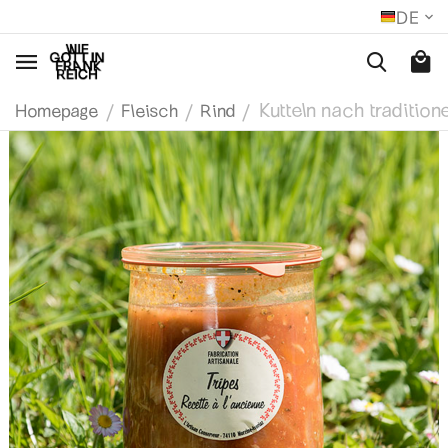
DE
Kutteln nach traditio
/
/
/
Homepage
Fleisch
Rind