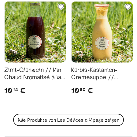
Zimt-Glühwein // Vin
Kürbis-Kastanien-
Chaud Aromatisé à la
Cremesuppe //
Cannelle - 1L
Velouté de Potiron aux
10
10
€
€
14
90
Châtaignes
Alle Produkte von Les Délices d'Alpage zeigen