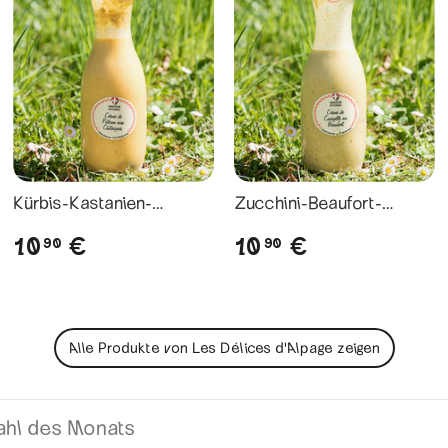
Kürbis-Kastanien-
Zucchini-Beaufort-
Cremesuppe // Velouté
Cremesuppe // Velouté
10
10
€
€
90
90
de Potiron aux
de Courgette au
Châtaignes
Beaufort
Alle Produkte von Les Délices d'Alpage zeigen
hl des Monats