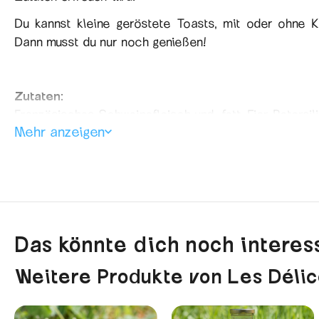
Du kannst kleine geröstete Toasts, mit oder ohne Kn
Dann musst du nur noch genießen!
Zutaten:
Französisches Schweinefleisch und -fett, Eier, Petersil
Mehr anzeigen
Ohne Farbstoffe – Ohne Konservierungsstoffe – Ohne
Verpackung:
Weck-Glas mit 100 g oder 180 g.
Das Plus des Produkts:
Landterrine, hergestellt nach t
Das könnte dich noch interess
Lagerhinweis:
Bewahr sie an einem trockenen Ort auf
Weitere Produkte von Les Délic
MHD:
2 Jahre ab Kaufdatum.