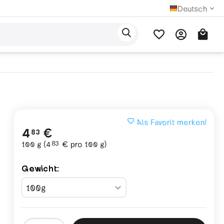
Deutsch
Als Favorit merken!
4
€
83
83
100 g (
4
€
pro 100 g)
Gewicht: