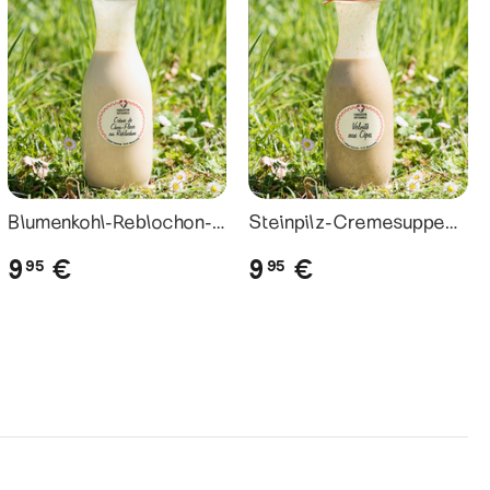
Blumenkohl-Reblochon-
Steinpilz-Cremesuppe
Cremesuppe // Velouté
// Velouté de Cèpes
9
9
€
€
95
95
de Chou-Fleur au
Reblochon