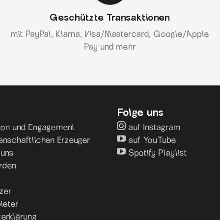
Geschützte Transaktionen
mit PayPal, Klarna, Visa/Mastercard, Google/Apple
Pay und mehr
Folge uns
sion und Engagement
auf Instagram
enschaftlichen Erzeuger
auf YouTube
 uns
Spotify Playlist
rden
zer
ieter
erklärung