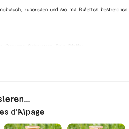
oblauch, zubereiten und sie mit Rillettes bestreichen.
ie, Gewürze, Schalotten, Salz, Pfeffer.
 zugesetzten Zucker – Glutenfrei
raditionellen Rezepten von früher.
ieren...
.
es d'Alpage