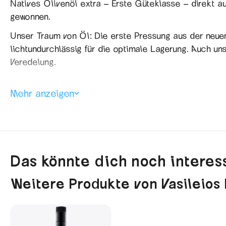
Natives Olivenöl extra – Erste Güteklasse – direkt a
gewonnen.
Unser Traum von Öl: Die erste Pressung aus der neue
lichtundurchlässig für die optimale Lagerung. Auch un
Veredelung.
Mehr anzeigen
Durchschnittliche Nährwerte für 100 ml
Energie
3404 kJ / 813 kcal
Fett
92 g
Das könnte dich noch interess
gesättigte Fettsäuren 13 g
Weitere Produkte von Vasileios
ungesättigte Fettsäuren 71 g
mehrfach ungesättigte Fettsäuren 8 g
Kohlenhydrate 0 g