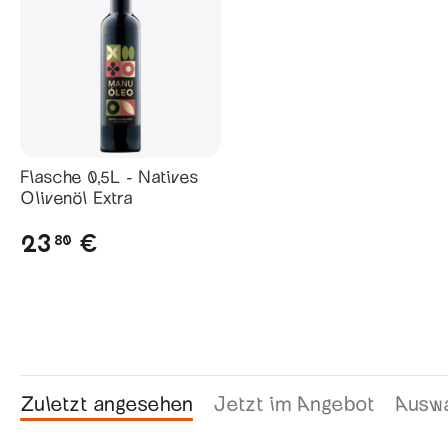
Zucker 0 g
Eiweiß 0 g
Salz 0 g
Flasche 0,5L - Natives
Olivenöl Extra
23
€
80
Zuletzt angesehen
Jetzt im Angebot
Auswa