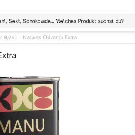
r 0,25L - Natives Olivenöl Extra
Extra