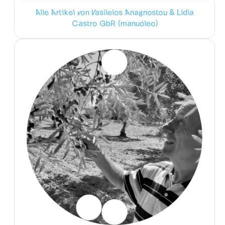
Alle Artikel von Vasileios Anagnostou & Lidia
Castro GbR (manuóleo)