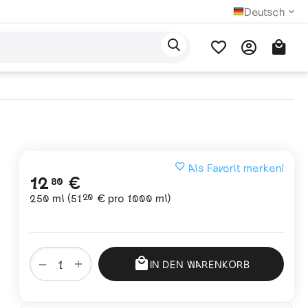
Deutsch
Als Favorit merken!
12
€
80
20
250 ml (
51
€
pro 1000 ml)
+
−
IN DEN WARENKORB