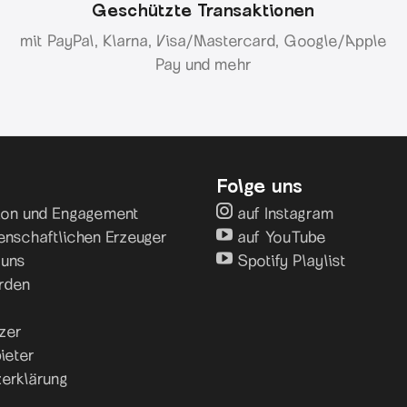
Geschützte Transaktionen
mit PayPal, Klarna, Visa/Mastercard, Google/Apple
Pay und mehr
Folge uns
sion und Engagement
auf Instagram
enschaftlichen Erzeuger
auf YouTube
 uns
Spotify Playlist
rden
zer
ieter
erklärung