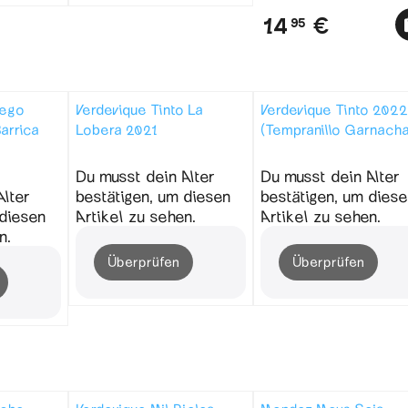
(Syrah) Naturwein R
14
€
95
iego
Verdevique Tinto La
Verdevique Tinto 2022
arrica
Lobera 2021
(Tempranillo Garnacha
Du musst dein Alter
Du musst dein Alter
Alter
bestätigen, um diesen
bestätigen, um diese
 diesen
Artikel zu sehen.
Artikel zu sehen.
n.
Überprüfen
Überprüfen