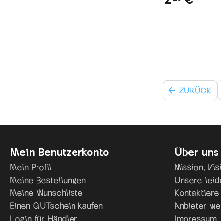
ZURÜCK
Mein Benutzerkonto
Über uns
Mein Profil
Mission, Vi
Meine Bestellungen
Unsere leid
Meine Wunschliste
Kontaktiere
Einen GUTschein kaufen
Anbieter we
Login für Händler
Impressum