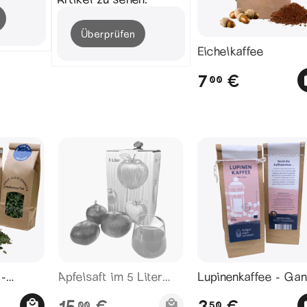
Überprüfen
Eichelkaffee
7
€
00
 -
Apfelsaft im 5 Liter
Lupinenkaffee - Ga
 Minze -
Pack - Bio
Bohne - 300g - Bio
15
3
€
€
00
50