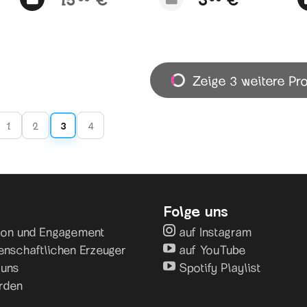
Zeige 3 weitere Pr
1
2
3
4
Folge uns
sion und Engagement
auf Instagram
enschaftlichen Erzeuger
auf YouTube
 uns
Spotify Playlist
rden