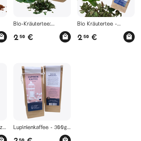
Bio-Kräutertee:
Bio Kräutertee -
Pfefferminze - Bio
Zitronenmelisse - Bio
2
2
€
€
50
50
nze
Lupinienkaffee - 300g
- Bio
3
€
50