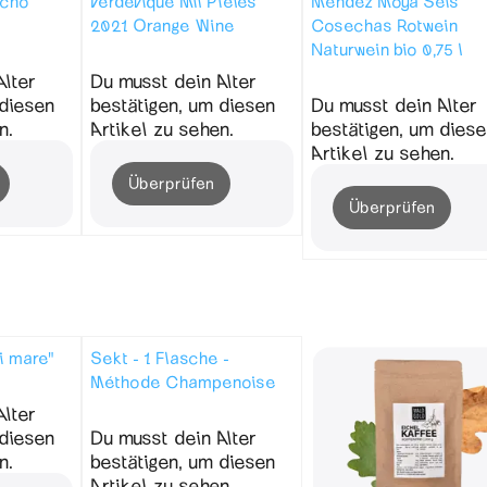
echo
Verdevique Mil Pieles
Mendez Moya Seis
2021 Orange Wine
Cosechas Rotwein
Naturwein bio 0,75 l
Alter
Du musst dein Alter
 diesen
bestätigen, um diesen
Du musst dein Alter
n.
Artikel zu sehen.
bestätigen, um diese
Artikel zu sehen.
Überprüfen
Überprüfen
i mare"
Sekt - 1 Flasche -
Méthode Champenoise
Alter
 diesen
Du musst dein Alter
n.
bestätigen, um diesen
Artikel zu sehen.