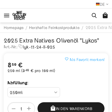
DE
2025 Extra N
/
/
Homepage
Herzhafte Feinkostprodukte
2025 Extra Natives Olivenöl "Lykos"
lyk-11-24-II-025
Art.-Nr.:
Als Favorit merken!
8
€
50
40
250 ml (
3
€
pro 100 ml)
Abfüllung:
+
−
IN DEN WARENKORB