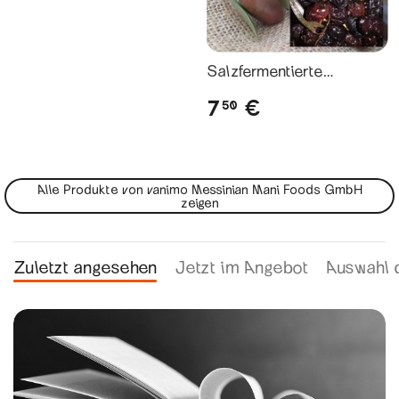
Salzfermentierte
Kalamata-Oliven
7
€
50
Alle Produkte von vanimo Messinian Mani Foods GmbH
zeigen
Zuletzt angesehen
Jetzt im Angebot
Auswahl 