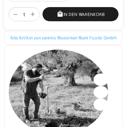
+
−
IN DEN WARENKORB
Alle Artikel von vanimo Messinian Mani Foods GmbH