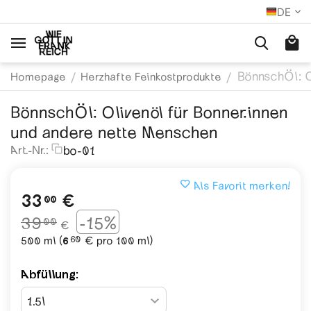
DE
BönnschÖl: O
/
/
Homepage
Herzhafte Feinkostprodukte
BönnschÖl: Olivenöl für Bonner:innen
und andere nette Menschen
bo-01
Art.-Nr.:
Als Favorit merken!
33
€
00
39
-15%
00
€
60
500 ml (
6
€
pro 100 ml)
Abfüllung: