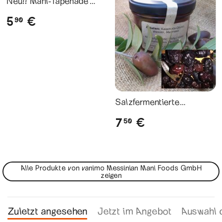
Neu!! Mani-Tapenade
Mandel-Salbei
5
€
90
Salzfermentierte
Kalamata-Oliven
7
€
50
Alle Produkte von vanimo Messinian Mani Foods GmbH
zeigen
Zuletzt angesehen
Jetzt im Angebot
Auswahl 