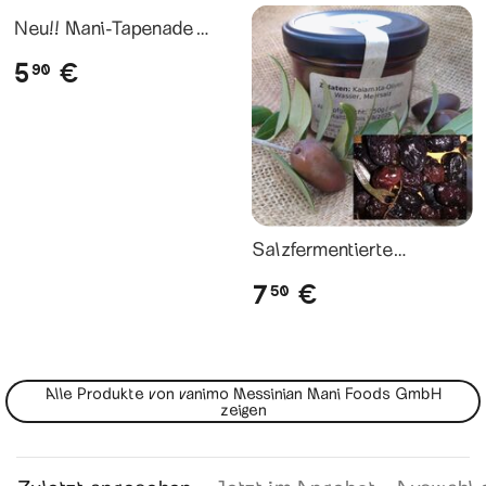
Neu!! Mani-Tapenade
Mandel-Salbei
5
€
90
Salzfermentierte
Kalamata-Oliven
7
€
50
Alle Produkte von vanimo Messinian Mani Foods GmbH
zeigen