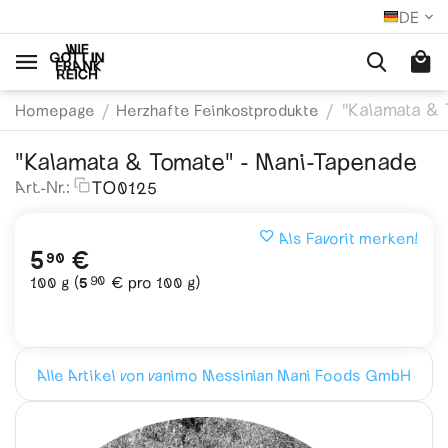
DE
"Kalamata & 
/
/
Homepage
Herzhafte Feinkostprodukte
"Kalamata & Tomate" - Mani-Tapenade
TO0125
Art.-Nr.:
Als Favorit merken!
5
€
90
90
100 g (
5
€
pro 100 g)
Alle Artikel von vanimo Messinian Mani Foods GmbH