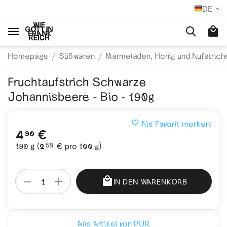
DE
/
/
Homepage
Süßwaren
Marmeladen, Honig und Aufstrich
Fruchtaufstrich Schwarze
Johannisbeere - Bio - 190g
Als Favorit merken!
4
€
90
58
190 g (
2
€
pro 100 g)
+
−
IN DEN WARENKORB
Alle Artikel von PUR