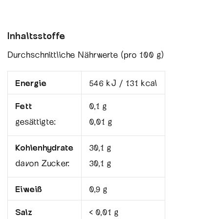
Inhaltsstoffe
Durchschnittliche Nährwerte (pro 100 g)
Energie
546 kJ / 131 kcal
Fett
0,1 g
gesättigte:
0,01 g
Kohlenhydrate
30,1 g
davon Zucker:
30,1 g
Eiweiß
0,9 g
Salz
< 0,01 g