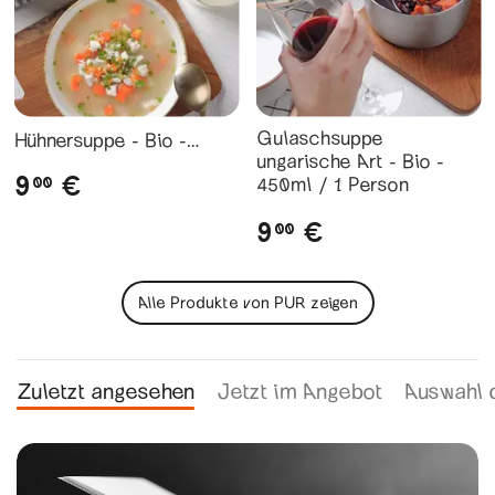
Gulaschsuppe
Hühnersuppe - Bio -
ungarische Art - Bio -
410ml / 1 Person
9
€
00
450ml / 1 Person
9
€
00
Alle Produkte von PUR zeigen
Zuletzt angesehen
Jetzt im Angebot
Auswahl 