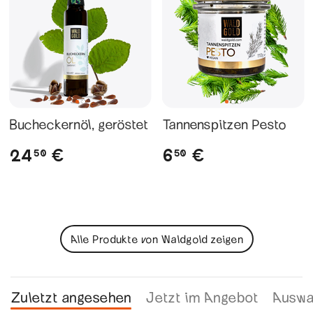
Bucheckernöl, geröstet
Tannenspitzen Pesto
24
6
€
€
50
50
Alle Produkte von Waldgold zeigen
Zuletzt angesehen
Jetzt im Angebot
Auswa