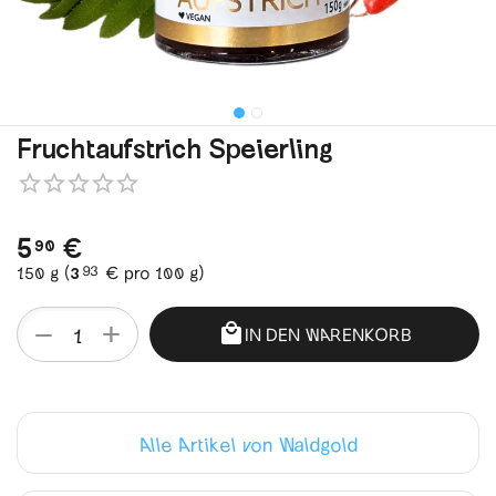
Fruchtaufstrich Speierling
5
€
90
93
150 g (
3
€
pro 100 g)
+
−
IN DEN WARENKORB
Alle Artikel von Waldgold