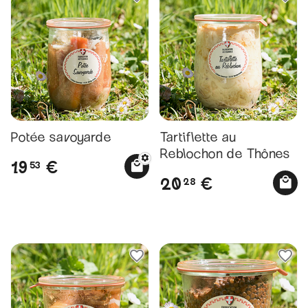
Potée savoyarde
Tartiflette au
Reblochon de Thônes
19
€
53
20
€
28