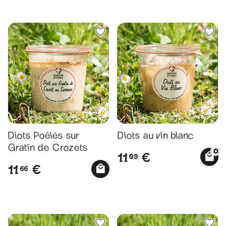
Diots Poêlés sur
Diots au vin blanc
Gratin de Crozets
11
€
09
11
€
66