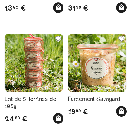
13
31
€
€
00
99
Lot de 5 Terrines de
Farcement Savoyard
100g
19
€
99
24
€
83