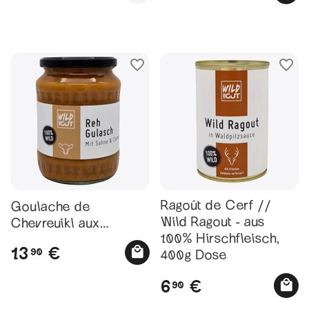
Ragoût de Cerf //
Goulache de
Wild Ragout - aus
Chevreuikl aux
100% Hirschfleisch,
Champignons // Reh
13
€
90
400g Dose
Gulasch - Mit Sahne
und Champignons
6
€
90
verfe...