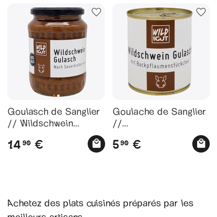
Goulasch de Sanglier
Goulache de Sanglier
// Wildschwein
//
Gulasch – In
Wildschweingulasch
14
5
€
€
90
90
Sauerbraten Sauce –
mit
680 g Glas
Backpflaumenstückch
en
Achetez des plats cuisinés préparés par les
meilleurs artisans.