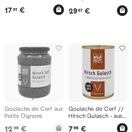
17
€
29
91
€
67
Goulache de Cerf aux
Goulache de Cerf //
Petits Oignons
Hirsch Gulasch - aus
100% Hirschfleisch,
12
7
€
€
90
90
400g Dose