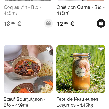
Coq au Vin - Bio -
Chili con Carne - Bio -
410ml
410ml
13
12
€
€
00
00
Bœuf Bourguignon -
Tête de Veau et ses
Bio - 410ml
Légumes - 1,45kg