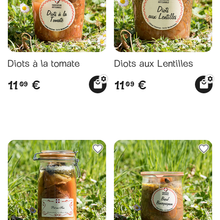
Diots à la tomate
Diots aux Lentilles
11
11
€
€
09
09