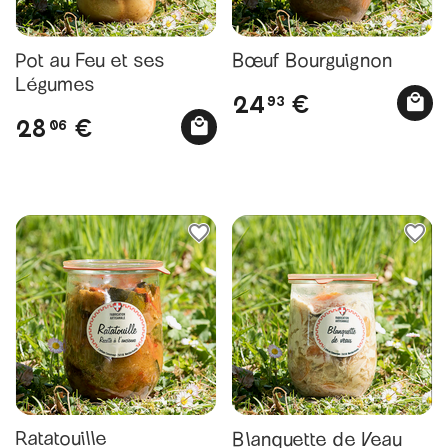
Pot au Feu et ses
Bœuf Bourguignon
Légumes
24
€
93
28
€
06
Ratatouille
Blanquette de Veau