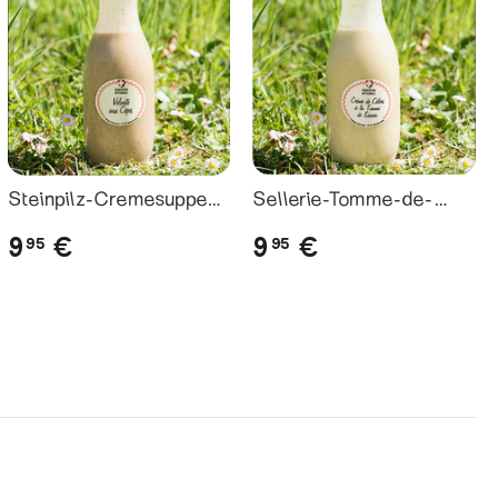
Steinpilz-Cremesuppe
Sellerie-Tomme-de-
// Velouté de Cèpes
Savoie-Cremesuppe //
9
9
€
€
95
95
Velouté de Céleri à la
Tomme de Savoie