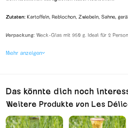
Zutaten:
Kartoffeln, Reblochon, Zwiebeln, Sahne, geräu
Verpackung:
Weck-Glas mit 950 g. Ideal für 2 Person
Mehr anzeigen
Das Besondere am Produkt:
Eine Tartiflette, hergeste
Lagerhinweis:
An einem trockenen Ort aufbewahren.
Mindesthaltbarkeitsdatum:
2 Jahre ab Kaufdatum.
Nährwerte pro 100 g:
Das könnte dich noch interess
Energie: 362 kcal
Eiweiß: 10 g
Weitere Produkte von Les Délic
Kohlenhydrate: 79 g
Fett: 0 g
Herkunft:
Pays de Savoie