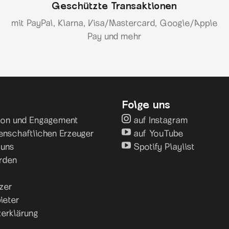
Geschützte Transaktionen
mit PayPal, Klarna, Visa/Mastercard, Google/Apple
Pay und mehr
Folge uns
sion und Engagement
auf Instagram
enschaftlichen Erzeuger
auf YouTube
 uns
Spotify Playlist
rden
zer
ieter
erklärung