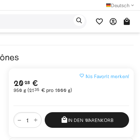
Deutsch
hônes
Als Favorit merken!
20
€
28
35
950 g (
21
€
pro 1000 g)
+
−
IN DEN WARENKORB