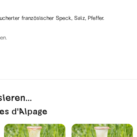
cherter französischer Speck, Salz, Pfeffer.
en.
llt nach traditionellen Rezepten von einst.
ieren...
es d'Alpage