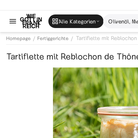
Alle Kategorien
Tartiflette mit Reblocho
/
/
Homepage
Fertiggerichte
Tartiflette mit Reblochon de Thôn