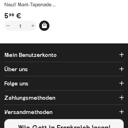
Neu!! Mani-Tapenade
Mandel-Salbei
5
€
90
+
−
Mein Benutzerkonto
Über uns
Folge uns
Zahlungsmethoden
Versandmethoden
Wie Gott in Frankreich lesen!