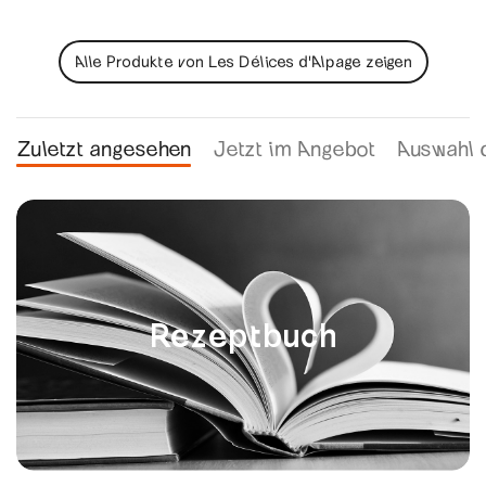
Alle Produkte von Les Délices d'Alpage zeigen
Zuletzt angesehen
Jetzt im Angebot
Auswahl 
Rezeptbuch