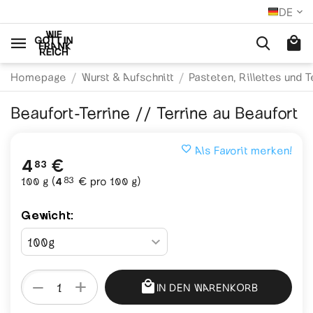
DE
/
/
Homepage
Wurst & Aufschnitt
Pasteten, Rillettes und T
Beaufort-Terrine // Terrine au Beaufort
Als Favorit merken!
4
€
83
83
100 g (
4
€
pro 100 g)
Gewicht:
+
−
IN DEN WARENKORB