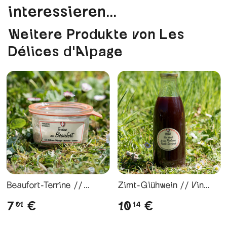
interessieren...
Weitere Produkte von Les
Délices d'Alpage
Beaufort-Terrine //
Zimt-Glühwein // Vin
Terrine au Beaufort
Chaud Aromatisé à la
7
10
€
€
01
14
Cannelle - 1L